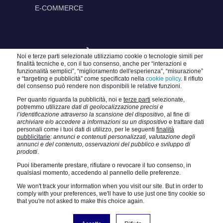
E-COMMERCE
ACCESSIBILITÀ
Noi e terze parti selezionate utilizziamo cookie o tecnologie simili per
finalità tecniche e, con il tuo consenso, anche per “interazioni e
funzionalità semplici”, “miglioramento dell'esperienza”, “misurazione”
e “targeting e pubblicità” come specificato nella
cookie policy
. Il rifiuto
del consenso può rendere non disponibili le relative funzioni.
Per quanto riguarda la pubblicità, noi e
terze parti
selezionate,
potremmo utilizzare
dati di geolocalizzazione precisi e
l’identificazione attraverso la scansione del dispositivo
, al fine di
TURATTI CONSULTING SRL |
Privacy Policy
|
archiviare e/o accedere a informazioni su un dispositivo
e trattare dati
personali come i tuoi dati di utilizzo, per le seguenti
finalità
Cookie Policy
|
Contatti
|
Lavora con noi
|
Blog
pubblicitarie
:
annunci e contenuti personalizzati, valutazione degli
annunci e del contenuto, osservazioni del pubblico e sviluppo di
prodotti
.
Puoi liberamente prestare, rifiutare o revocare il tuo consenso, in
qualsiasi momento, accedendo al pannello delle preferenze.
© 2026 Turatti Consulting SRL - Unipersonale
We won't track your information when you visit our site. But in order to
comply with your preferences, we'll have to use just one tiny cookie so
- Capitale sociale: € 10.000 - Sede Legale: Viale
that you're not asked to make this choice again.
Trento e Trieste 12, 31100 Treviso (TV) -
hello@turatti.digital - P.IVA 05086960266 - TEL 0422