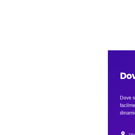
Do
Dove s
facilme
dinamic