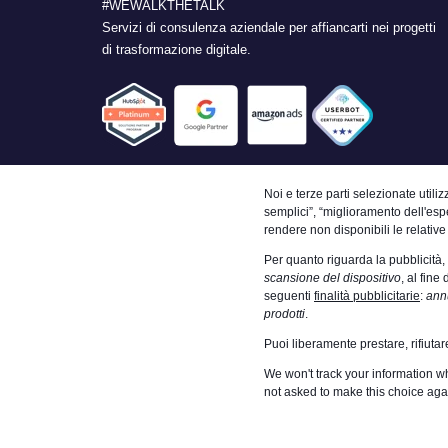
#WEWALKTHETALK
Servizi di consulenza aziendale per affiancarti nei progetti
di trasformazione digitale.
Noi e terze parti selezionate utili
semplici”, “miglioramento dell'esp
rendere non disponibili le relative
Per quanto riguarda la pubblicità,
scansione del dispositivo
, al fine 
seguenti
finalità pubblicitarie
:
annu
prodotti
.
Puoi liberamente prestare, rifiut
We won't track your information whe
not asked to make this choice aga
TURATTI CONSUL