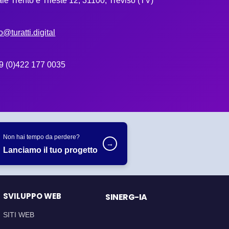
ale Trento e Trieste 12, 31100, Treviso (TV)
o@turatti.digital
9 (0)422 177 0035
Non hai tempo da perdere?
→
Lanciamo il tuo progetto
SVILUPPO WEB
SINERG-IA
SITI WEB