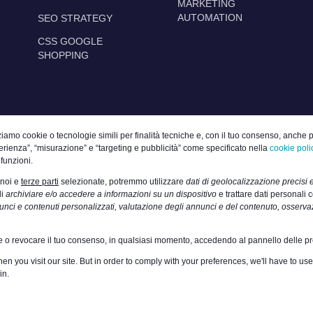
MARKETING
AUTOMATION
SEO STRATEGY
CSS GOOGLE
SHOPPING
zziamo cookie o tecnologie simili per finalità tecniche e, con il tuo consenso, anche p
erienza”, “misurazione” e “targeting e pubblicità” come specificato nella
cookie poli
 funzioni.
 noi e
terze parti
selezionate, potremmo utilizzare
dati di geolocalizzazione precisi e
di
archiviare e/o accedere a informazioni su un dispositivo
e trattare dati personali co
nci e contenuti personalizzati, valutazione degli annunci e del contenuto, osservaz
are o revocare il tuo consenso, in qualsiasi momento, accedendo al pannello delle p
n you visit our site. But in order to comply with your preferences, we'll have to use 
in.
TING SRL |
Privacy Policy
|
Cookie Policy
|
Contatti
|
Lav