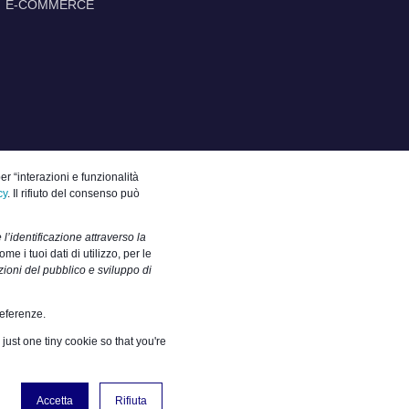
E-COMMERCE
er “interazioni e funzionalità
cy
. Il rifiuto del consenso può
 l’identificazione attraverso la
me i tuoi dati di utilizzo, per le
ioni del pubblico e sviluppo di
referenze.
just one tiny cookie so that you're
ora con noi
|
Blog
Accetta
Rifiuta