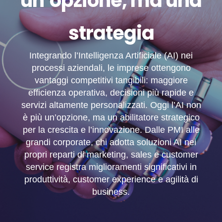
un’opzione, ma una
strategia
Integrando l’Intelligenza Artificiale (AI) nei
processi aziendali, le imprese ottengono
vantaggi competitivi tangibili: maggiore
efficienza operativa, decisioni più rapide e
servizi altamente personalizzati. Oggi l’AI non
è più un’opzione, ma un abilitatore strategico
per la crescita e l’innovazione. Dalle PMI alle
grandi corporate, chi adotta soluzioni AI nei
propri reparti di marketing, sales e customer
service registra miglioramenti significativi in
produttività, customer experience e agilità di
business.