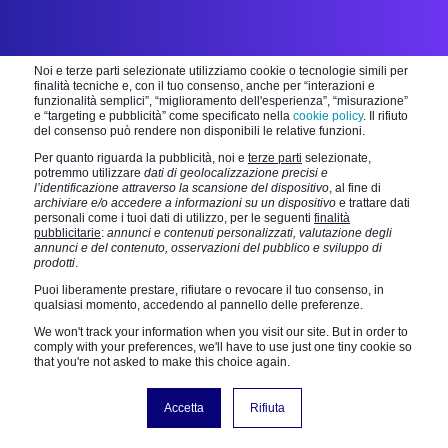
Noi e terze parti selezionate utilizziamo cookie o tecnologie simili per
finalità tecniche e, con il tuo consenso, anche per “interazioni e
funzionalità semplici”, “miglioramento dell'esperienza”, “misurazione”
e “targeting e pubblicità” come specificato nella
cookie policy
. Il rifiuto
del consenso può rendere non disponibili le relative funzioni.
Consulenza manageriale per
Per quanto riguarda la pubblicità, noi e
terze parti
selezionate,
potremmo utilizzare
dati di geolocalizzazione precisi e
l’identificazione attraverso la scansione del dispositivo
, al fine di
lo
sviluppo
di progetti
archiviare e/o accedere a informazioni su un dispositivo
e trattare dati
personali come i tuoi dati di utilizzo, per le seguenti
finalità
pubblicitarie
:
annunci e contenuti personalizzati, valutazione degli
digitali.
annunci e del contenuto, osservazioni del pubblico e sviluppo di
prodotti
.
Puoi liberamente prestare, rifiutare o revocare il tuo consenso, in
qualsiasi momento, accedendo al pannello delle preferenze.
Aiutiamo le aziende a realizzare le loro idee nel
We won't track your information when you visit our site. But in order to
mondo digitale individuando nuovi percorsi e
comply with your preferences, we'll have to use just one tiny cookie so
that you're not asked to make this choice again.
soluzioni efficaci. Siamo bravi ascoltatori in grado di
progettare strategie sartoriali: realizziamo progetti
Accetta
Rifiuta
digitali integrati.