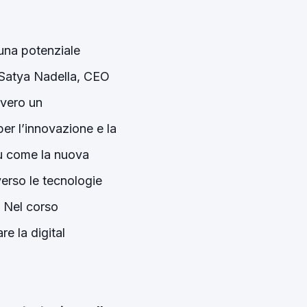
 una potenziale
i Satya Nadella, CEO
vvero un
er l’innovazione e la
su come la nuova
erso le tecnologie
6. Nel corso
e la digital