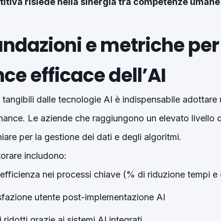
itiva risiede nella sinergia tra competenze umane
dazioni e metriche per
e efficace dell’AI
 tangibili dalle tecnologie AI è indispensabile adottar
nance. Le aziende che raggiungono un elevato livello di
are per la gestione dei dati e degli algoritmi.
orare includono:
’efficienza nei processi chiave (% di riduzione tempi e
isfazione utente post-implementazione AI
ridotti grazie ai sistemi AI integrati