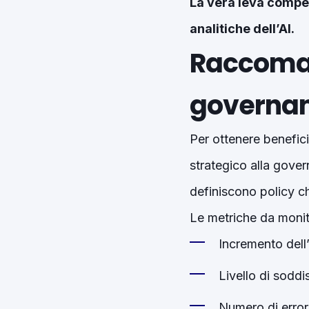
La vera leva compet
analitiche dell’AI.
Raccoman
governanc
Per ottenere benefici
strategico alla gover
definiscono policy chi
Le metriche da monit
Incremento dell
Livello di sodd
Numero di errori 