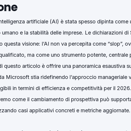
ione
’intelligenza artificiale (AI) è stata spesso dipinta come
o umano e la stabilità delle imprese. Le dichiarazioni d
no questa visione: l’AI non va percepita come “slop”, o
ualificato, ma come uno strumento potente, centrale p
 di questo articolo è offrire una panoramica esaustiva 
a Microsoft stia ridefinendo l’approccio manageriale v
ngibili in termini di efficienza e competitività per il 202
eremo come il cambiamento di prospettiva può supportar
zzando casi applicativi concreti e metriche aggiornate.