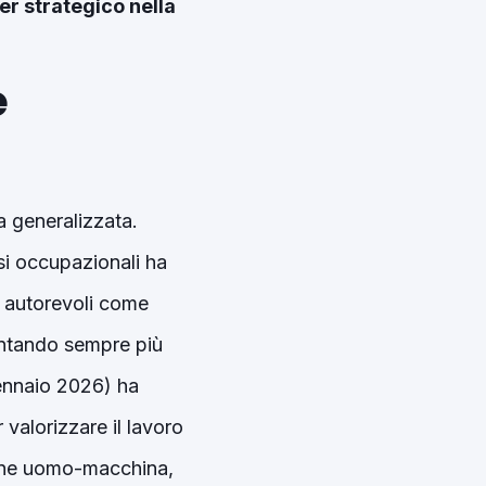
r strategico nella
è
za generalizzata.
isi occupazionali ha
ti autorevoli come
ventando sempre più
gennaio 2026) ha
valorizzare il lavoro
ione uomo-macchina,