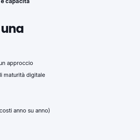
 e capacità
 una
e un approccio
 maturità digitale
 costi anno su anno)