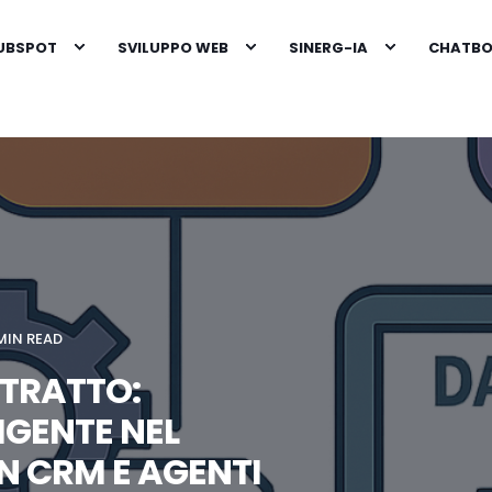
HUBSPOT
SVILUPPO WEB
SINERG-IA
CHATBOT
MIN READ
NTRATTO:
IGENTE NEL
N CRM E AGENTI