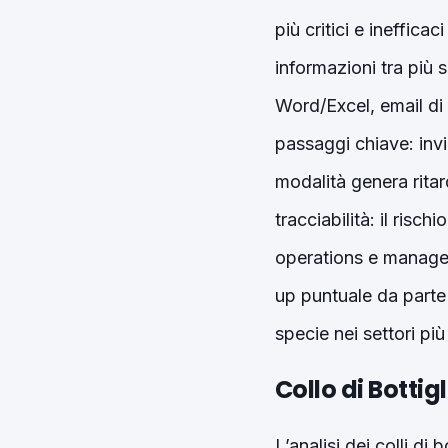
più critici e ineffic
informazioni tra più 
Word/Excel, email di
passaggi chiave: invi
modalità genera ritard
tracciabilità: il risc
operations e managem
up puntuale da parte
specie nei settori più
Collo di Botti
L’analisi dei colli di