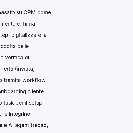
o basato su CRM come
mentale, firma
ep: digitalizzare la
accolta delle
a verifica di
ferta (inviata,
up tramite workflow
onboarding cliente
 task per il setup
che integrino
le e AI agent (recap,