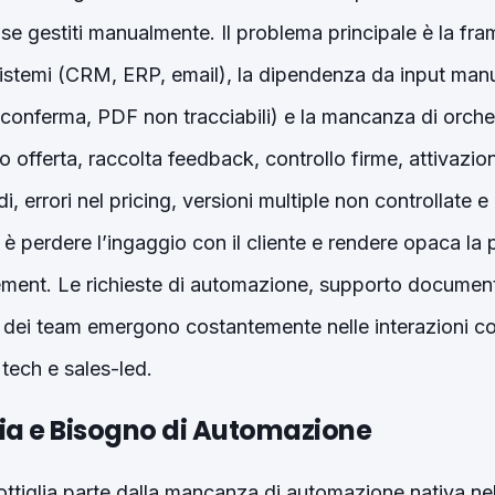
aci se gestiti manualmente. Il problema principale è la f
sistemi (CRM, ERP, email), la dipendenza da input manu
 conferma, PDF non tracciabili) e la mancanza di orche
o offerta, raccolta feedback, controllo firme, attivazio
i, errori nel pricing, versioni multiple non controllate e 
hio è perdere l’ingaggio con il cliente e rendere opaca la 
ent. Le richieste di automazione, supporto documenta
 dei team emergono costantemente nelle interazioni con
 tech e sales-led.
glia e Bisogno di Automazione
 bottiglia parte dalla mancanza di automazione nativa nell