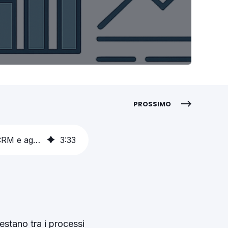
PROSSIMO
Dall’offerta al contratto: automazione intelligente nel “quote to cash” con CRM e agenti AI
3
:
33
restano tra i processi