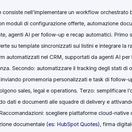
ce consiste nell’implementare un workflow orchestrat
n moduli di configurazione offerte, automazione docu
nte, agenti AI per follow-up e recap automatici. Primo st
rte su template sincronizzati sui listini e integrare la r
rm automatizzati nel CRM, supportati da agenti AI per l
a. Secondo: automatizzare il tracking degli stati di of
, inviando promemoria personalizzati e task di follow-
lgono sales, legal e operations. Terzo: semplificare l’
do dati e documenti alle squadre di delivery e attivando
 Raccomandazioni: scegliere piattaforme cloud-native 
ione documentale (
es: HubSpot Quotes
), firma digita