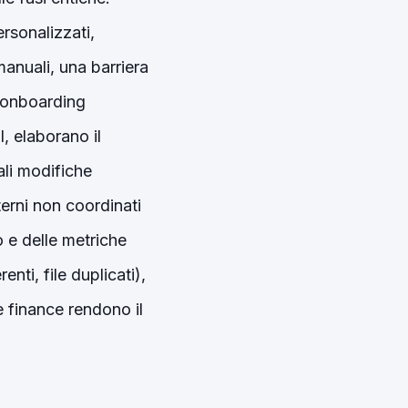
rsonalizzati,
manuali, una barriera
e onboarding
, elaborano il
li modifiche
terni non coordinati
e delle metriche
enti, file duplicati),
e finance rendono il