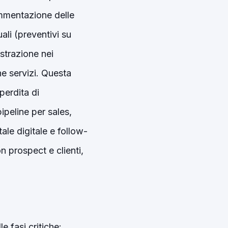
rammentazione delle
ali (preventivi su
strazione nei
ne servizi. Questa
perdita di
pipeline per sales,
le digitale e follow-
 prospect e clienti,
e fasi critiche: