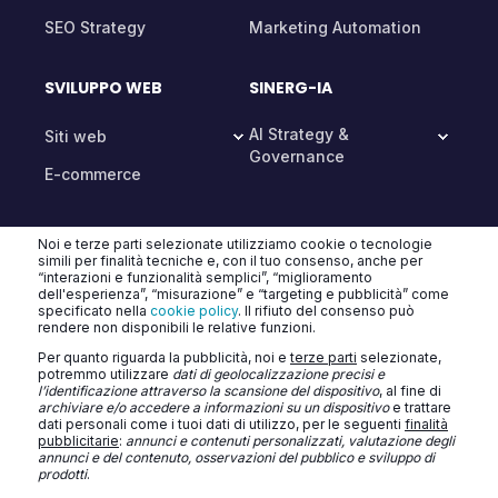
SEO Strategy
Marketing Automation
SVILUPPO WEB
SINERG-IA
AI Strategy &
Siti web
Governance
E-commerce
CHATBOT AI & AGENTI
Noi e terze parti selezionate utilizziamo cookie o tecnologie
simili per finalità tecniche e, con il tuo consenso, anche per
“interazioni e funzionalità semplici”, “miglioramento
dell'esperienza”, “misurazione” e “targeting e pubblicità” come
specificato nella
cookie policy
. Il rifiuto del consenso può
rendere non disponibili le relative funzioni.
Per quanto riguarda la pubblicità, noi e
terze parti
selezionate,
potremmo utilizzare
dati di geolocalizzazione precisi e
l’identificazione attraverso la scansione del dispositivo
, al fine di
TURATTI CONSULTING SRL
archiviare e/o accedere a informazioni su un dispositivo
e trattare
dati personali come i tuoi dati di utilizzo, per le seguenti
finalità
Privacy Policy
Cookie Policy
Contatti
Blog
pubblicitarie
:
annunci e contenuti personalizzati, valutazione degli
annunci e del contenuto, osservazioni del pubblico e sviluppo di
prodotti
.