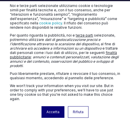
CHATBOT AI & AGENTI
Noi e terze parti selezionate utilizziamo cookie o tecnologie
simili per finalità tecniche e, con il tuo consenso, anche per
“interazioni e funzionalità semplici”, “miglioramento
dell'esperienza”, “misurazione” e “targeting e pubblicità” come
specificato nella
cookie policy
. Il rifiuto del consenso può
rendere non disponibili le relative funzioni.
Per quanto riguarda la pubblicità, noi e
terze parti
selezionate,
potremmo utilizzare
dati di geolocalizzazione precisi e
l’identificazione attraverso la scansione del dispositivo
, al fine di
TURATTI CONSULTING SRL
archiviare e/o accedere a informazioni su un dispositivo
e trattare
dati personali come i tuoi dati di utilizzo, per le seguenti
finalità
Privacy Policy
Cookie Policy
Contatti
Blog
pubblicitarie
:
annunci e contenuti personalizzati, valutazione degli
annunci e del contenuto, osservazioni del pubblico e sviluppo di
prodotti
.
Puoi liberamente prestare, rifiutare o revocare il tuo consenso, in
qualsiasi momento, accedendo al pannello delle preferenze.
We won't track your information when you visit our site. But in
order to comply with your preferences, we'll have to use just
one tiny cookie so that you're not asked to make this choice
again.
© 2026 Turatti Consulting SRL - Unipersonale - Capitale sociale: € 10.000
Accetta
Rifiuta
- Sede Legale: Viale Trento e Trieste 12, 31100 Treviso (TV) -
hello@turatti.digital - P.IVA 05086960266 - TEL 0422 177 0035.