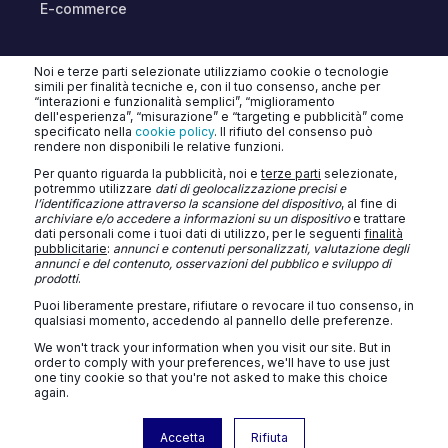
E-commerce
CHATBOT AI & AGENTI
Noi e terze parti selezionate utilizziamo cookie o tecnologie
simili per finalità tecniche e, con il tuo consenso, anche per
“interazioni e funzionalità semplici”, “miglioramento
dell'esperienza”, “misurazione” e “targeting e pubblicità” come
specificato nella
cookie policy
. Il rifiuto del consenso può
rendere non disponibili le relative funzioni.
Per quanto riguarda la pubblicità, noi e
terze parti
selezionate,
potremmo utilizzare
dati di geolocalizzazione precisi e
l’identificazione attraverso la scansione del dispositivo
, al fine di
TURATTI CONSULTING SRL
archiviare e/o accedere a informazioni su un dispositivo
e trattare
dati personali come i tuoi dati di utilizzo, per le seguenti
finalità
Privacy Policy
Cookie Policy
Contatti
Blog
pubblicitarie
:
annunci e contenuti personalizzati, valutazione degli
annunci e del contenuto, osservazioni del pubblico e sviluppo di
prodotti
.
Puoi liberamente prestare, rifiutare o revocare il tuo consenso, in
qualsiasi momento, accedendo al pannello delle preferenze.
We won't track your information when you visit our site. But in
order to comply with your preferences, we'll have to use just
one tiny cookie so that you're not asked to make this choice
again.
© 2026 Turatti Consulting SRL - Unipersonale - Capitale sociale: € 10.000
Accetta
Rifiuta