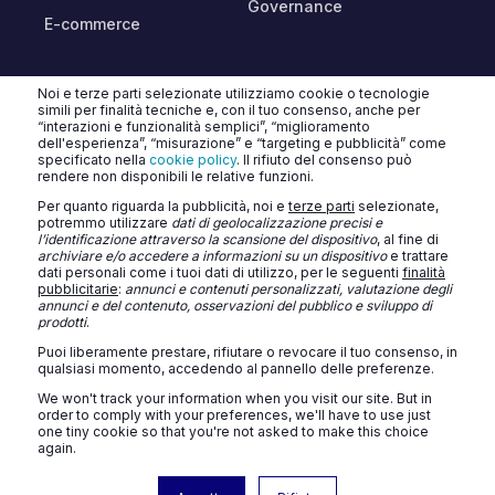
Governance
E-commerce
CHATBOT AI & AGENTI
Noi e terze parti selezionate utilizziamo cookie o tecnologie
simili per finalità tecniche e, con il tuo consenso, anche per
“interazioni e funzionalità semplici”, “miglioramento
dell'esperienza”, “misurazione” e “targeting e pubblicità” come
specificato nella
cookie policy
. Il rifiuto del consenso può
rendere non disponibili le relative funzioni.
Per quanto riguarda la pubblicità, noi e
terze parti
selezionate,
potremmo utilizzare
dati di geolocalizzazione precisi e
l’identificazione attraverso la scansione del dispositivo
, al fine di
TURATTI CONSULTING SRL
archiviare e/o accedere a informazioni su un dispositivo
e trattare
dati personali come i tuoi dati di utilizzo, per le seguenti
finalità
Privacy Policy
Cookie Policy
Contatti
Blog
pubblicitarie
:
annunci e contenuti personalizzati, valutazione degli
annunci e del contenuto, osservazioni del pubblico e sviluppo di
prodotti
.
Puoi liberamente prestare, rifiutare o revocare il tuo consenso, in
qualsiasi momento, accedendo al pannello delle preferenze.
We won't track your information when you visit our site. But in
order to comply with your preferences, we'll have to use just
one tiny cookie so that you're not asked to make this choice
again.
© 2026 Turatti Consulting SRL - Unipersonale - Capitale sociale: € 10.000